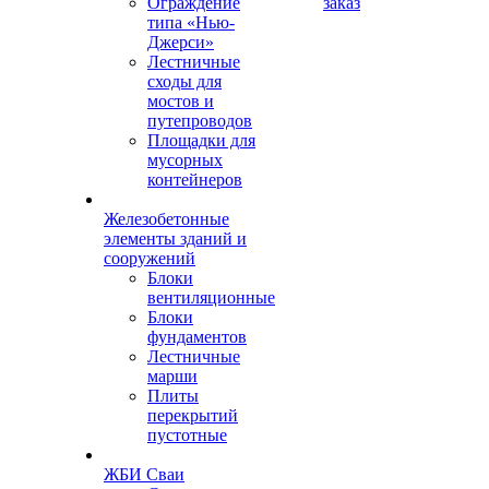
Ограждение
заказ
типа «Нью-
Джерси»
Лестничные
сходы для
мостов и
путепроводов
Площадки для
мусорных
контейнеров
Железобетонные
элементы зданий и
сооружений
Блоки
вентиляционные
Блоки
фундаментов
Лестничные
марши
Плиты
перекрытий
пустотные
ЖБИ Сваи