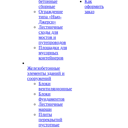
бетонные
Как
сборные
оформить
Ограждение
заказ
типа «Нью-
Джерси»
Лестничные
сходы для
мостов и
путепроводов
Площадки для
мусорных
контейнеров
Железобетонные
элементы зданий и
сооружений
Блоки
вентиляционные
Блоки
фундаментов
Лестничные
марши
Плиты
перекрытий
пустотные