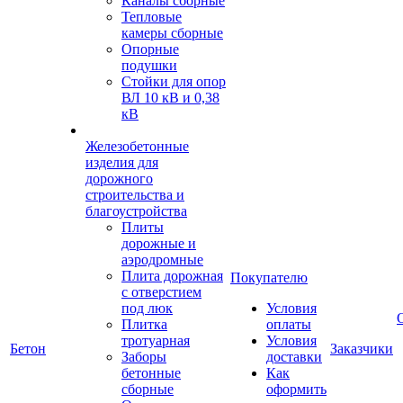
Каналы сборные
Тепловые
камеры сборные
Опорные
подушки
Стойки для опор
ВЛ 10 кВ и 0,38
кВ
Железобетонные
изделия для
дорожного
строительства и
благоустройства
Плиты
дорожные и
аэродромные
Плита дорожная
Покупателю
с отверстием
под люк
Условия
Плитка
оплаты
тротуарная
Условия
Бетон
Заказчики
Заборы
доставки
бетонные
Как
сборные
оформить