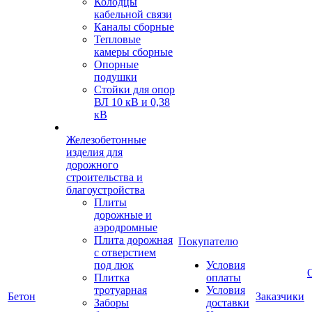
Колодцы
кабельной связи
Каналы сборные
Тепловые
камеры сборные
Опорные
подушки
Стойки для опор
ВЛ 10 кВ и 0,38
кВ
Железобетонные
изделия для
дорожного
строительства и
благоустройства
Плиты
дорожные и
аэродромные
Плита дорожная
Покупателю
с отверстием
под люк
Условия
Плитка
оплаты
тротуарная
Условия
Бетон
Заказчики
Заборы
доставки