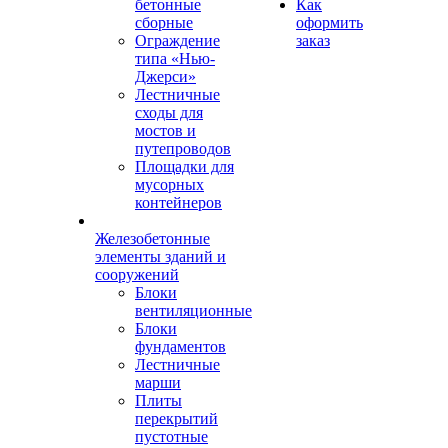
бетонные
Как
сборные
оформить
Ограждение
заказ
типа «Нью-
Джерси»
Лестничные
сходы для
мостов и
путепроводов
Площадки для
мусорных
контейнеров
Железобетонные
элементы зданий и
сооружений
Блоки
вентиляционные
Блоки
фундаментов
Лестничные
марши
Плиты
перекрытий
пустотные