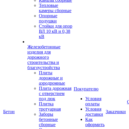
Каналы сборные
Тепловые
камеры сборные
Опорные
подушки
Стойки для опор
ВЛ 10 кВ и 0,38
кВ
Железобетонные
изделия для
дорожного
строительства и
благоустройства
Плиты
дорожные и
аэродромные
Плита дорожная
Покупателю
с отверстием
под люк
Условия
Плитка
оплаты
тротуарная
Условия
Бетон
Заказчики
Заборы
доставки
бетонные
Как
сборные
оформить