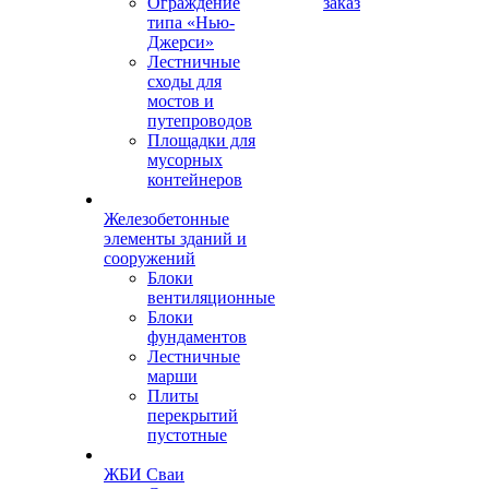
Ограждение
заказ
типа «Нью-
Джерси»
Лестничные
сходы для
мостов и
путепроводов
Площадки для
мусорных
контейнеров
Железобетонные
элементы зданий и
сооружений
Блоки
вентиляционные
Блоки
фундаментов
Лестничные
марши
Плиты
перекрытий
пустотные
ЖБИ Сваи