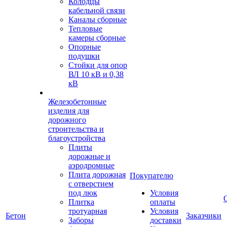
Колодцы
кабельной связи
Каналы сборные
Тепловые
камеры сборные
Опорные
подушки
Стойки для опор
ВЛ 10 кВ и 0,38
кВ
Железобетонные
изделия для
дорожного
строительства и
благоустройства
Плиты
дорожные и
аэродромные
Плита дорожная
Покупателю
с отверстием
под люк
Условия
Плитка
оплаты
тротуарная
Условия
Бетон
Заказчики
Заборы
доставки