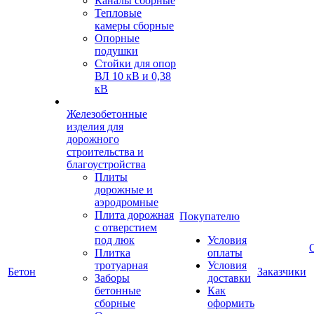
Каналы сборные
Тепловые
камеры сборные
Опорные
подушки
Стойки для опор
ВЛ 10 кВ и 0,38
кВ
Железобетонные
изделия для
дорожного
строительства и
благоустройства
Плиты
дорожные и
аэродромные
Плита дорожная
Покупателю
с отверстием
под люк
Условия
Плитка
оплаты
тротуарная
Условия
Бетон
Заказчики
Заборы
доставки
бетонные
Как
сборные
оформить