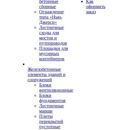
бетонные
Как
сборные
оформить
Ограждение
заказ
типа «Нью-
Джерси»
Лестничные
сходы для
мостов и
путепроводов
Площадки для
мусорных
контейнеров
Железобетонные
элементы зданий и
сооружений
Блоки
вентиляционные
Блоки
фундаментов
Лестничные
марши
Плиты
перекрытий
пустотные