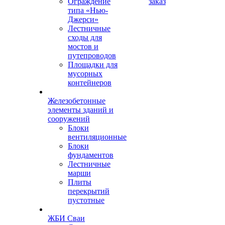
Ограждение
заказ
типа «Нью-
Джерси»
Лестничные
сходы для
мостов и
путепроводов
Площадки для
мусорных
контейнеров
Железобетонные
элементы зданий и
сооружений
Блоки
вентиляционные
Блоки
фундаментов
Лестничные
марши
Плиты
перекрытий
пустотные
ЖБИ Сваи