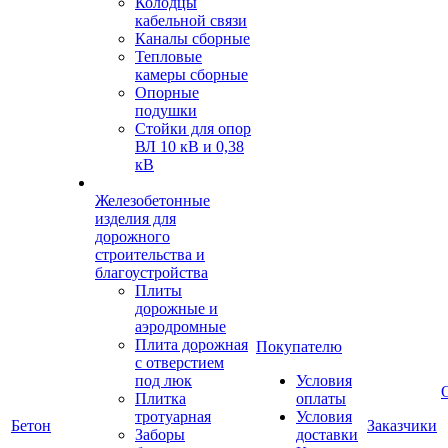
Колодцы
кабельной связи
Каналы сборные
Тепловые
камеры сборные
Опорные
подушки
Стойки для опор
ВЛ 10 кВ и 0,38
кВ
Железобетонные
изделия для
дорожного
строительства и
благоустройства
Плиты
дорожные и
аэродромные
Плита дорожная
Покупателю
с отверстием
под люк
Условия
Плитка
оплаты
тротуарная
Условия
Бетон
Заказчики
Заборы
доставки