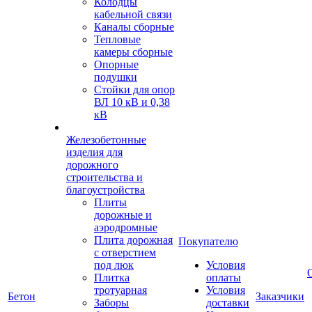
Колодцы
кабельной связи
Каналы сборные
Тепловые
камеры сборные
Опорные
подушки
Стойки для опор
ВЛ 10 кВ и 0,38
кВ
Железобетонные
изделия для
дорожного
строительства и
благоустройства
Плиты
дорожные и
аэродромные
Плита дорожная
Покупателю
с отверстием
под люк
Условия
Плитка
оплаты
тротуарная
Условия
Бетон
Заказчики
Заборы
доставки