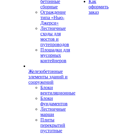
бетонные
Как
сборные
оформить
Ограждение
заказ
типа «Нью-
Джерси»
Лестничные
сходы для
мостов и
путепроводов
Площадки для
мусорных
контейнеров
Железобетонные
элементы зданий и
сооружений
Блоки
вентиляционные
Блоки
фундаментов
Лестничные
марши
Плиты
перекрытий
пустотные