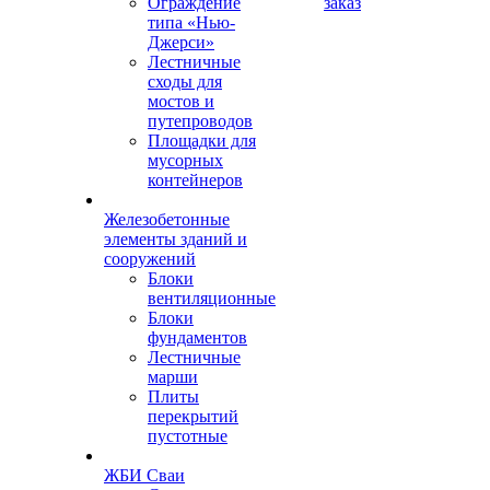
Ограждение
заказ
типа «Нью-
Джерси»
Лестничные
сходы для
мостов и
путепроводов
Площадки для
мусорных
контейнеров
Железобетонные
элементы зданий и
сооружений
Блоки
вентиляционные
Блоки
фундаментов
Лестничные
марши
Плиты
перекрытий
пустотные
ЖБИ Сваи