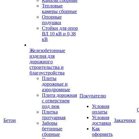
Каналы сборные
Тепловые
камеры сборные
Опорные
подушки
Стойки для опор
ВЛ 10 кВ и 0,38
кВ
Железобетонные
изделия для
дорожного
строительства и
благоустройства
Плиты
дорожные и
аэродромные
Плита дорожная
Покупателю
с отверстием
под люк
Условия
Плитка
оплаты
тротуарная
Условия
Бетон
Заказчики
Заборы
доставки
бетонные
Как
сборные
оформить