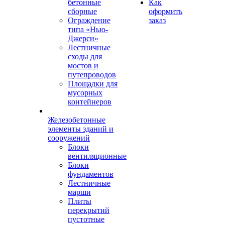
бетонные
Как
сборные
оформить
Ограждение
заказ
типа «Нью-
Джерси»
Лестничные
сходы для
мостов и
путепроводов
Площадки для
мусорных
контейнеров
Железобетонные
элементы зданий и
сооружений
Блоки
вентиляционные
Блоки
фундаментов
Лестничные
марши
Плиты
перекрытий
пустотные