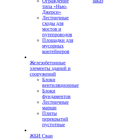
Ограждение
заказ
типа «Нью-
Джерси»
Лестничные
сходы для
мостов и
путепроводов
Площадки для
мусорных
контейнеров
Железобетонные
элементы зданий и
сооружений
Блоки
вентиляционные
Блоки
фундаментов
Лестничные
марши
Плиты
перекрытий
пустотные
ЖБИ Сваи