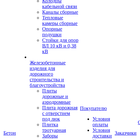
Колодцы
кабельной связи
Каналы сборные
Тепловые
камеры сборные
Опорные
подушки
Стойки для опор
ВЛ 10 кВ и 0,38
кВ
Железобетонные
изделия для
дорожного
строительства и
благоустройства
Плиты
дорожные и
аэродромные
Плита дорожная
Покупателю
с отверстием
под люк
Условия
Плитка
оплаты
тротуарная
Условия
Бетон
Заказчики
Заборы
доставки