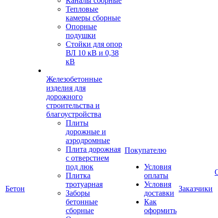
Каналы сборные
Тепловые
камеры сборные
Опорные
подушки
Стойки для опор
ВЛ 10 кВ и 0,38
кВ
Железобетонные
изделия для
дорожного
строительства и
благоустройства
Плиты
дорожные и
аэродромные
Плита дорожная
Покупателю
с отверстием
под люк
Условия
Плитка
оплаты
тротуарная
Условия
Бетон
Заказчики
Заборы
доставки
бетонные
Как
сборные
оформить