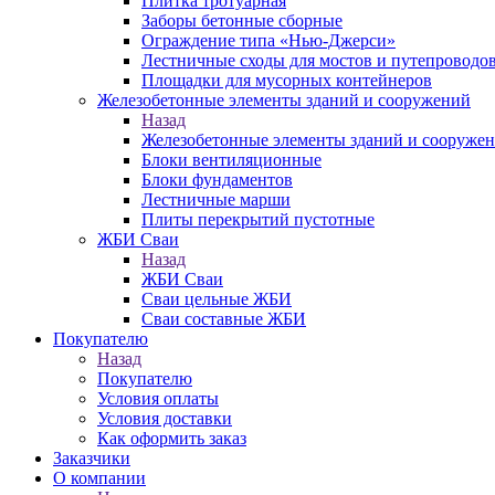
Плитка тротуарная
Заборы бетонные сборные
Ограждение типа «Нью-Джерси»
Лестничные сходы для мостов и путепроводо
Площадки для мусорных контейнеров
Железобетонные элементы зданий и сооружений
Назад
Железобетонные элементы зданий и сооруже
Блоки вентиляционные
Блоки фундаментов
Лестничные марши
Плиты перекрытий пустотные
ЖБИ Сваи
Назад
ЖБИ Сваи
Сваи цельные ЖБИ
Сваи составные ЖБИ
Покупателю
Назад
Покупателю
Условия оплаты
Условия доставки
Как оформить заказ
Заказчики
О компании