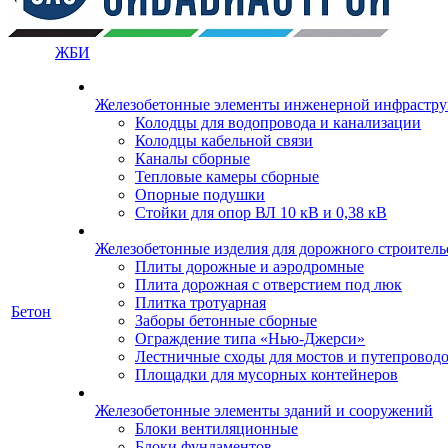
ЖБИ
Железобетонные элементы инженерной инфрастр
Колодцы для водопровода и канализации
Колодцы кабельной связи
Каналы сборные
Тепловые камеры сборные
Опорные подушки
Стойки для опор ВЛ 10 кВ и 0,38 кВ
Железобетонные изделия для дорожного строительс
Плиты дорожные и аэродромные
Плита дорожная с отверстием под люк
Плитка тротуарная
Бетон
Заборы бетонные сборные
Ограждение типа «Нью-Джерси»
Лестничные сходы для мостов и путепровод
Площадки для мусорных контейнеров
Железобетонные элементы зданий и сооружений
Блоки вентиляционные
Блоки фундаментов