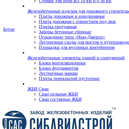
Стойки для опор ВЛ 10 кВ и 0,38 кВ
Железобетонные изделия для дорожного строительс
Плиты дорожные и аэродромные
Плита дорожная с отверстием под люк
Плитка тротуарная
Бетон
Заборы бетонные сборные
Ограждение типа «Нью-Джерси»
Лестничные сходы для мостов и путепровод
Площадки для мусорных контейнеров
Железобетонные элементы зданий и сооружений
Блоки вентиляционные
Блоки фундаментов
Лестничные марши
Плиты перекрытий пустотные
ЖБИ Сваи
Сваи цельные ЖБИ
Сваи составные ЖБИ