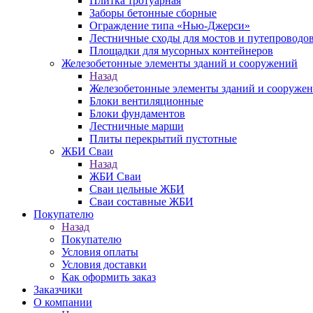
Плитка тротуарная
Заборы бетонные сборные
Ограждение типа «Нью-Джерси»
Лестничные сходы для мостов и путепроводо
Площадки для мусорных контейнеров
Железобетонные элементы зданий и сооружений
Назад
Железобетонные элементы зданий и сооруже
Блоки вентиляционные
Блоки фундаментов
Лестничные марши
Плиты перекрытий пустотные
ЖБИ Сваи
Назад
ЖБИ Сваи
Сваи цельные ЖБИ
Сваи составные ЖБИ
Покупателю
Назад
Покупателю
Условия оплаты
Условия доставки
Как оформить заказ
Заказчики
О компании