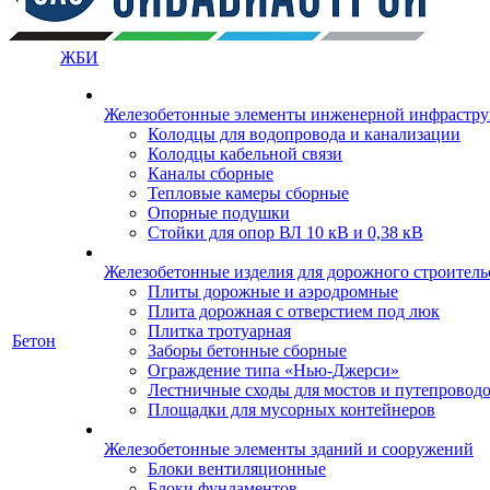
ЖБИ
Железобетонные элементы инженерной инфрастр
Колодцы для водопровода и канализации
Колодцы кабельной связи
Каналы сборные
Тепловые камеры сборные
Опорные подушки
Стойки для опор ВЛ 10 кВ и 0,38 кВ
Железобетонные изделия для дорожного строительс
Плиты дорожные и аэродромные
Плита дорожная с отверстием под люк
Плитка тротуарная
Бетон
Заборы бетонные сборные
Ограждение типа «Нью-Джерси»
Лестничные сходы для мостов и путепровод
Площадки для мусорных контейнеров
Железобетонные элементы зданий и сооружений
Блоки вентиляционные
Блоки фундаментов