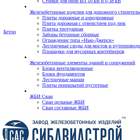
Стойки для опор ВЛ 10 кВ и 0,38 кВ
Железобетонные изделия для дорожного строительс
Плиты дорожные и аэродромные
Плита дорожная с отверстием под люк
Плитка тротуарная
Бетон
Заборы бетонные сборные
Ограждение типа «Нью-Джерси»
Лестничные сходы для мостов и путепровод
Площадки для мусорных контейнеров
Железобетонные элементы зданий и сооружений
Блоки вентиляционные
Блоки фундаментов
Лестничные марши
Плиты перекрытий пустотные
ЖБИ Сваи
Сваи цельные ЖБИ
Сваи составные ЖБИ