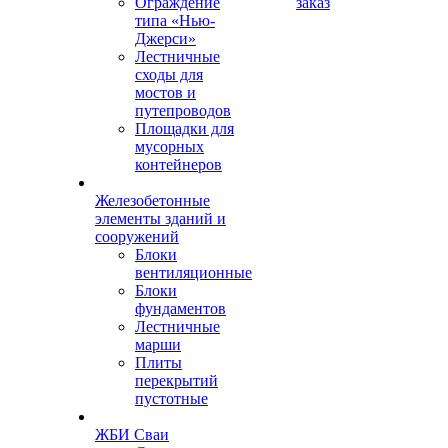
Ограждение
заказ
типа «Нью-
Джерси»
Лестничные
сходы для
мостов и
путепроводов
Площадки для
мусорных
контейнеров
Железобетонные
элементы зданий и
сооружений
Блоки
вентиляционные
Блоки
фундаментов
Лестничные
марши
Плиты
перекрытий
пустотные
ЖБИ Сваи