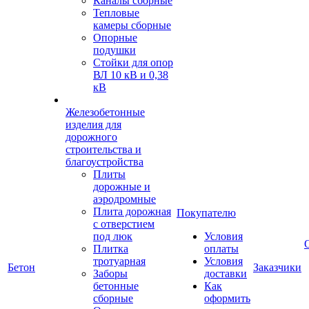
Каналы сборные
Тепловые
камеры сборные
Опорные
подушки
Стойки для опор
ВЛ 10 кВ и 0,38
кВ
Железобетонные
изделия для
дорожного
строительства и
благоустройства
Плиты
дорожные и
аэродромные
Плита дорожная
Покупателю
с отверстием
под люк
Условия
Плитка
оплаты
тротуарная
Условия
Бетон
Заказчики
Заборы
доставки
бетонные
Как
сборные
оформить