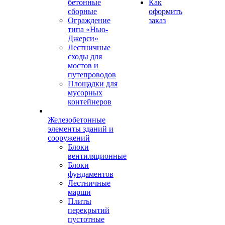
бетонные
Как
сборные
оформить
Ограждение
заказ
типа «Нью-
Джерси»
Лестничные
сходы для
мостов и
путепроводов
Площадки для
мусорных
контейнеров
Железобетонные
элементы зданий и
сооружений
Блоки
вентиляционные
Блоки
фундаментов
Лестничные
марши
Плиты
перекрытий
пустотные