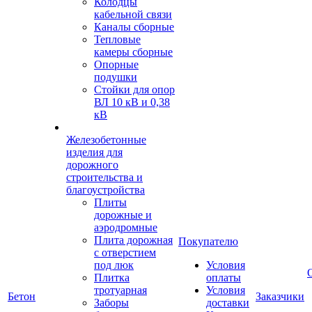
Колодцы
кабельной связи
Каналы сборные
Тепловые
камеры сборные
Опорные
подушки
Стойки для опор
ВЛ 10 кВ и 0,38
кВ
Железобетонные
изделия для
дорожного
строительства и
благоустройства
Плиты
дорожные и
аэродромные
Плита дорожная
Покупателю
с отверстием
под люк
Условия
Плитка
оплаты
тротуарная
Условия
Бетон
Заказчики
Заборы
доставки