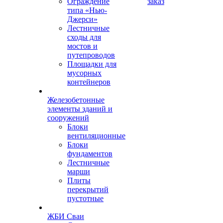
Ограждение
заказ
типа «Нью-
Джерси»
Лестничные
сходы для
мостов и
путепроводов
Площадки для
мусорных
контейнеров
Железобетонные
элементы зданий и
сооружений
Блоки
вентиляционные
Блоки
фундаментов
Лестничные
марши
Плиты
перекрытий
пустотные
ЖБИ Сваи