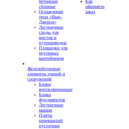
бетонные
Как
сборные
оформить
Ограждение
заказ
типа «Нью-
Джерси»
Лестничные
сходы для
мостов и
путепроводов
Площадки для
мусорных
контейнеров
Железобетонные
элементы зданий и
сооружений
Блоки
вентиляционные
Блоки
фундаментов
Лестничные
марши
Плиты
перекрытий
пустотные