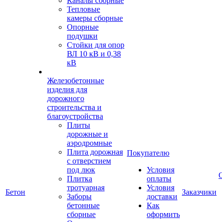
Каналы сборные
Тепловые
камеры сборные
Опорные
подушки
Стойки для опор
ВЛ 10 кВ и 0,38
кВ
Железобетонные
изделия для
дорожного
строительства и
благоустройства
Плиты
дорожные и
аэродромные
Плита дорожная
Покупателю
с отверстием
под люк
Условия
Плитка
оплаты
тротуарная
Условия
Бетон
Заказчики
Заборы
доставки
бетонные
Как
сборные
оформить