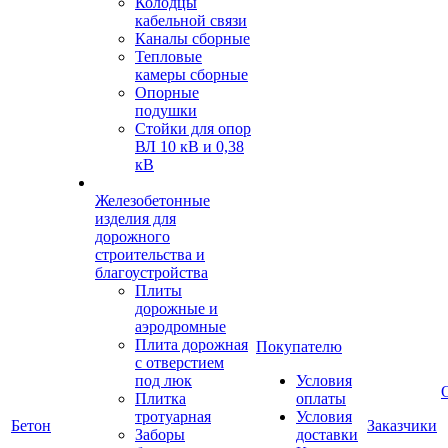
Колодцы
кабельной связи
Каналы сборные
Тепловые
камеры сборные
Опорные
подушки
Стойки для опор
ВЛ 10 кВ и 0,38
кВ
Железобетонные
изделия для
дорожного
строительства и
благоустройства
Плиты
дорожные и
аэродромные
Плита дорожная
Покупателю
с отверстием
под люк
Условия
Плитка
оплаты
тротуарная
Условия
Бетон
Заказчики
Заборы
доставки