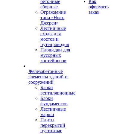
бетонные
Как
сборные
оформить
Ограждение
заказ
типа «Нью-
Джерси»
Лестничные
сходы для
мостов и
путепроводов
Площадки для
мусорных
контейнеров
Железобетонные
элементы зданий и
сооружений
Блоки
вентиляционные
Блоки
фундаментов
Лестничные
марши
Плиты
перекрытий
пустотные