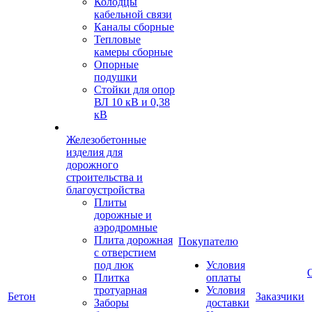
Колодцы
кабельной связи
Каналы сборные
Тепловые
камеры сборные
Опорные
подушки
Стойки для опор
ВЛ 10 кВ и 0,38
кВ
Железобетонные
изделия для
дорожного
строительства и
благоустройства
Плиты
дорожные и
аэродромные
Плита дорожная
Покупателю
с отверстием
под люк
Условия
Плитка
оплаты
тротуарная
Условия
Бетон
Заказчики
Заборы
доставки