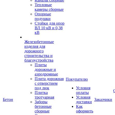
Каналы сборные
Тепловые
камеры сборные
Опорные
подушки
Стойки для опор
ВЛ 10 кВ и 0,38
кВ
Железобетонные
изделия для
дорожного
строительства и
благоустройства
Плиты
дорожные и
аэродромные
Плита дорожная
Покупателю
с отверстием
под люк
Условия
Плитка
оплаты
тротуарная
Условия
Бетон
Заказчики
Заборы
доставки
бетонные
Как
сборные
оформить