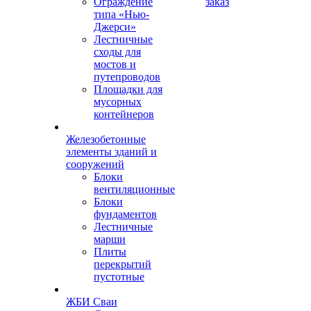
Ограждение
заказ
типа «Нью-
Джерси»
Лестничные
сходы для
мостов и
путепроводов
Площадки для
мусорных
контейнеров
Железобетонные
элементы зданий и
сооружений
Блоки
вентиляционные
Блоки
фундаментов
Лестничные
марши
Плиты
перекрытий
пустотные
ЖБИ Сваи