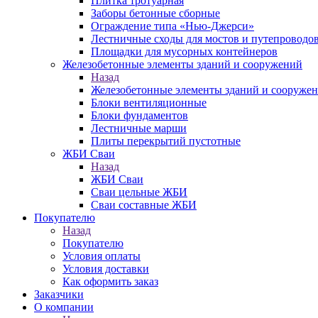
Плитка тротуарная
Заборы бетонные сборные
Ограждение типа «Нью-Джерси»
Лестничные сходы для мостов и путепроводо
Площадки для мусорных контейнеров
Железобетонные элементы зданий и сооружений
Назад
Железобетонные элементы зданий и сооруже
Блоки вентиляционные
Блоки фундаментов
Лестничные марши
Плиты перекрытий пустотные
ЖБИ Сваи
Назад
ЖБИ Сваи
Сваи цельные ЖБИ
Сваи составные ЖБИ
Покупателю
Назад
Покупателю
Условия оплаты
Условия доставки
Как оформить заказ
Заказчики
О компании