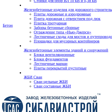
Стойки для опор ВЛ 10 кВ и 0,38 кВ
Железобетонные изделия для дорожного строительс
Плиты дорожные и аэродромные
Плита дорожная с отверстием под люк
Плитка тротуарная
Бетон
Заборы бетонные сборные
Ограждение типа «Нью-Джерси»
Лестничные сходы для мостов и путепровод
Площадки для мусорных контейнеров
Железобетонные элементы зданий и сооружений
Блоки вентиляционные
Блоки фундаментов
Лестничные марши
Плиты перекрытий пустотные
ЖБИ Сваи
Сваи цельные ЖБИ
Сваи составные ЖБИ