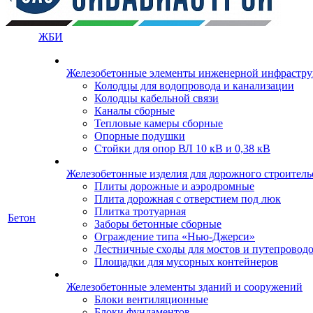
ЖБИ
Железобетонные элементы инженерной инфрастр
Колодцы для водопровода и канализации
Колодцы кабельной связи
Каналы сборные
Тепловые камеры сборные
Опорные подушки
Стойки для опор ВЛ 10 кВ и 0,38 кВ
Железобетонные изделия для дорожного строительс
Плиты дорожные и аэродромные
Плита дорожная с отверстием под люк
Плитка тротуарная
Бетон
Заборы бетонные сборные
Ограждение типа «Нью-Джерси»
Лестничные сходы для мостов и путепровод
Площадки для мусорных контейнеров
Железобетонные элементы зданий и сооружений
Блоки вентиляционные
Блоки фундаментов