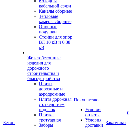
Колодцы
кабельной связи
Каналы сборные
Тепловые
камеры сборные
Опорные
подушки
Стойки для опор
ВЛ 10 кВ и 0,38
кВ
Железобетонные
изделия для
дорожного
строительства и
благоустройства
Плиты
дорожные и
аэродромные
Плита дорожная
Покупателю
с отверстием
под люк
Условия
Плитка
оплаты
тротуарная
Условия
Бетон
Заказчики
Заборы
доставки