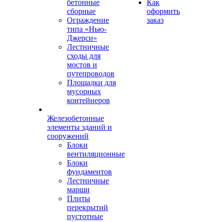
бетонные
Как
сборные
оформить
Ограждение
заказ
типа «Нью-
Джерси»
Лестничные
сходы для
мостов и
путепроводов
Площадки для
мусорных
контейнеров
Железобетонные
элементы зданий и
сооружений
Блоки
вентиляционные
Блоки
фундаментов
Лестничные
марши
Плиты
перекрытий
пустотные