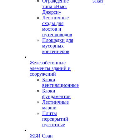
Ограждение
заказ
типа «Нью-
Джерси»
Лестничные
сходы для
мостов и
путепроводов
Площадки для
мусорных
контейнеров
Железобетонные
элементы зданий и
сооружений
Блоки
вентиляционные
Блоки
фундаментов
Лестничные
марши
Плиты
перекрытий
пустотные
ЖБИ Сваи