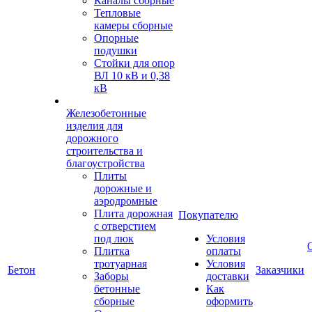
Каналы сборные
Тепловые
камеры сборные
Опорные
подушки
Стойки для опор
ВЛ 10 кВ и 0,38
кВ
Железобетонные
изделия для
дорожного
строительства и
благоустройства
Плиты
дорожные и
аэродромные
Плита дорожная
Покупателю
с отверстием
под люк
Условия
Плитка
оплаты
тротуарная
Условия
Бетон
Заказчики
Заборы
доставки
бетонные
Как
сборные
оформить