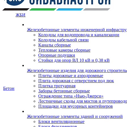
ЖБИ
Железобетонные элементы инженерной инфрастр
Колодцы для водопровода и канализации
Колодцы кабельной связи
Каналы сборные
Тепловые камеры сборные
Опорные подушки
Стойки для опор ВЛ 10 кВ и 0,38 кВ
Железобетонные изделия для дорожного строительс
Плиты дорожные и аэродромные
Плита дорожная с отверстием под люк
Плитка тротуарная
Бетон
Заборы бетонные сборные
Ограждение типа «Нью-Джерси»
Лестничные сходы для мостов и путепровод
Площадки для мусорных контейнеров
Железобетонные элементы зданий и сооружений
Блоки вентиляционные
Блоки фундаментов