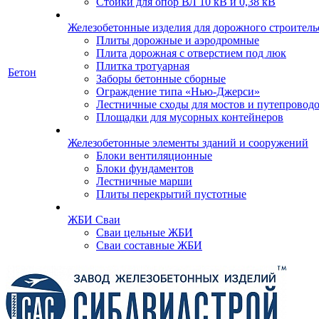
Стойки для опор ВЛ 10 кВ и 0,38 кВ
Железобетонные изделия для дорожного строительс
Плиты дорожные и аэродромные
Плита дорожная с отверстием под люк
Плитка тротуарная
Бетон
Заборы бетонные сборные
Ограждение типа «Нью-Джерси»
Лестничные сходы для мостов и путепровод
Площадки для мусорных контейнеров
Железобетонные элементы зданий и сооружений
Блоки вентиляционные
Блоки фундаментов
Лестничные марши
Плиты перекрытий пустотные
ЖБИ Сваи
Сваи цельные ЖБИ
Сваи составные ЖБИ