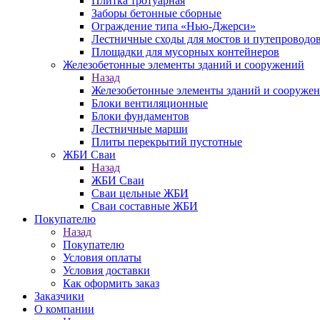
Плитка тротуарная
Заборы бетонные сборные
Ограждение типа «Нью-Джерси»
Лестничные сходы для мостов и путепроводо
Площадки для мусорных контейнеров
Железобетонные элементы зданий и сооружений
Назад
Железобетонные элементы зданий и сооруже
Блоки вентиляционные
Блоки фундаментов
Лестничные марши
Плиты перекрытий пустотные
ЖБИ Сваи
Назад
ЖБИ Сваи
Сваи цельные ЖБИ
Сваи составные ЖБИ
Покупателю
Назад
Покупателю
Условия оплаты
Условия доставки
Как оформить заказ
Заказчики
О компании