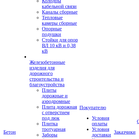
Колодцы
кабельной связи
Каналы сборные
Тепловые
камеры сборные
Опорные
подушки
Стойки для опор
ВЛ 10 кВ и 0,38
кВ
Железобетонные
изделия для
дорожного
строительства и
благоустройства
Плиты
дорожные и
аэродромные
Плита дорожная
Покупателю
с отверстием
под люк
Условия
Плитка
оплаты
тротуарная
Условия
Бетон
Заказчики
Заборы
доставки