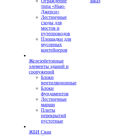
Ограждение
заказ
типа «Нью-
Джерси»
Лестничные
сходы для
мостов и
путепроводов
Площадки для
мусорных
контейнеров
Железобетонные
элементы зданий и
сооружений
Блоки
вентиляционные
Блоки
фундаментов
Лестничные
марши
Плиты
перекрытий
пустотные
ЖБИ Сваи