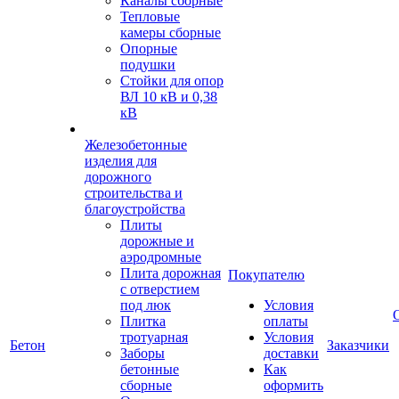
Каналы сборные
Тепловые
камеры сборные
Опорные
подушки
Стойки для опор
ВЛ 10 кВ и 0,38
кВ
Железобетонные
изделия для
дорожного
строительства и
благоустройства
Плиты
дорожные и
аэродромные
Плита дорожная
Покупателю
с отверстием
под люк
Условия
Плитка
оплаты
тротуарная
Условия
Бетон
Заказчики
Заборы
доставки
бетонные
Как
сборные
оформить