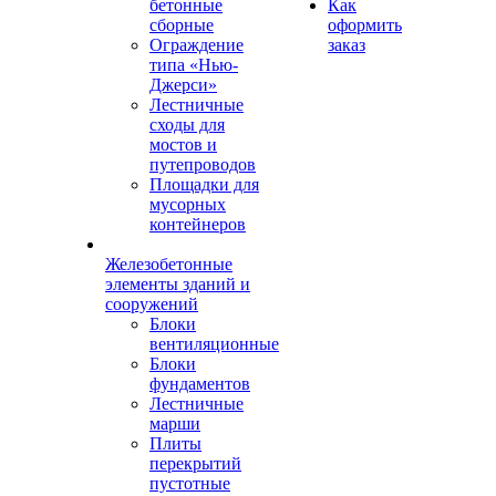
бетонные
Как
сборные
оформить
Ограждение
заказ
типа «Нью-
Джерси»
Лестничные
сходы для
мостов и
путепроводов
Площадки для
мусорных
контейнеров
Железобетонные
элементы зданий и
сооружений
Блоки
вентиляционные
Блоки
фундаментов
Лестничные
марши
Плиты
перекрытий
пустотные