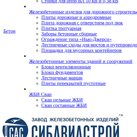
Стойки для опор ВЛ 10 кВ и 0,38 кВ
Железобетонные изделия для дорожного строительс
Плиты дорожные и аэродромные
Плита дорожная с отверстием под люк
Плитка тротуарная
Бетон
Заборы бетонные сборные
Ограждение типа «Нью-Джерси»
Лестничные сходы для мостов и путепровод
Площадки для мусорных контейнеров
Железобетонные элементы зданий и сооружений
Блоки вентиляционные
Блоки фундаментов
Лестничные марши
Плиты перекрытий пустотные
ЖБИ Сваи
Сваи цельные ЖБИ
Сваи составные ЖБИ