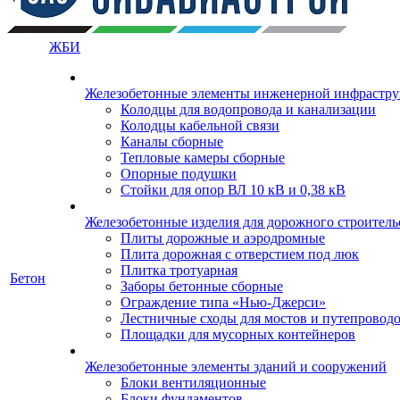
ЖБИ
Железобетонные элементы инженерной инфрастр
Колодцы для водопровода и канализации
Колодцы кабельной связи
Каналы сборные
Тепловые камеры сборные
Опорные подушки
Стойки для опор ВЛ 10 кВ и 0,38 кВ
Железобетонные изделия для дорожного строительс
Плиты дорожные и аэродромные
Плита дорожная с отверстием под люк
Плитка тротуарная
Бетон
Заборы бетонные сборные
Ограждение типа «Нью-Джерси»
Лестничные сходы для мостов и путепровод
Площадки для мусорных контейнеров
Железобетонные элементы зданий и сооружений
Блоки вентиляционные
Блоки фундаментов