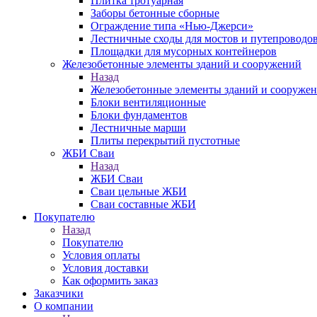
Плитка тротуарная
Заборы бетонные сборные
Ограждение типа «Нью-Джерси»
Лестничные сходы для мостов и путепроводо
Площадки для мусорных контейнеров
Железобетонные элементы зданий и сооружений
Назад
Железобетонные элементы зданий и сооруже
Блоки вентиляционные
Блоки фундаментов
Лестничные марши
Плиты перекрытий пустотные
ЖБИ Сваи
Назад
ЖБИ Сваи
Сваи цельные ЖБИ
Сваи составные ЖБИ
Покупателю
Назад
Покупателю
Условия оплаты
Условия доставки
Как оформить заказ
Заказчики
О компании