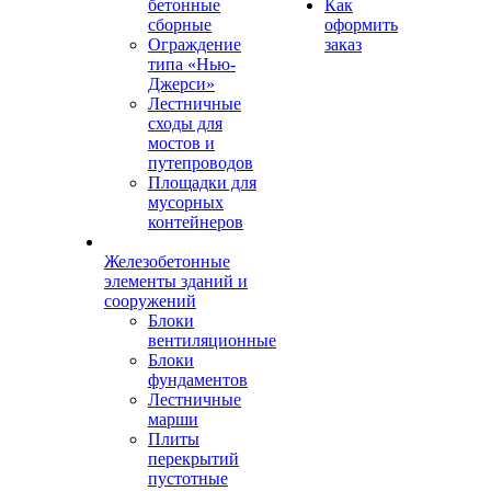
бетонные
Как
сборные
оформить
Ограждение
заказ
типа «Нью-
Джерси»
Лестничные
сходы для
мостов и
путепроводов
Площадки для
мусорных
контейнеров
Железобетонные
элементы зданий и
сооружений
Блоки
вентиляционные
Блоки
фундаментов
Лестничные
марши
Плиты
перекрытий
пустотные