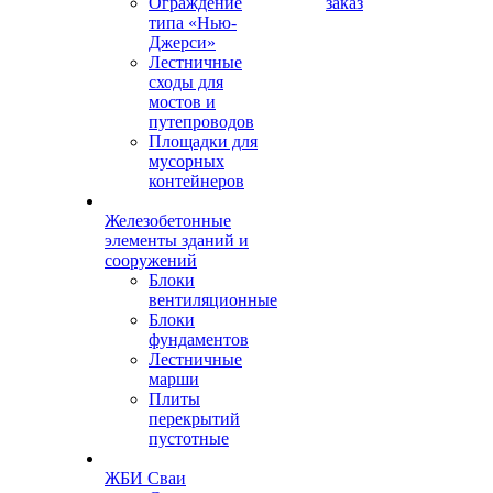
Ограждение
заказ
типа «Нью-
Джерси»
Лестничные
сходы для
мостов и
путепроводов
Площадки для
мусорных
контейнеров
Железобетонные
элементы зданий и
сооружений
Блоки
вентиляционные
Блоки
фундаментов
Лестничные
марши
Плиты
перекрытий
пустотные
ЖБИ Сваи