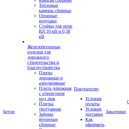
Каналы сборные
Тепловые
камеры сборные
Опорные
подушки
Стойки для опор
ВЛ 10 кВ и 0,38
кВ
Железобетонные
изделия для
дорожного
строительства и
благоустройства
Плиты
дорожные и
аэродромные
Плита дорожная
Покупателю
с отверстием
под люк
Условия
Плитка
оплаты
тротуарная
Условия
Бетон
Заказчики
Заборы
доставки
бетонные
Как
сборные
оформить