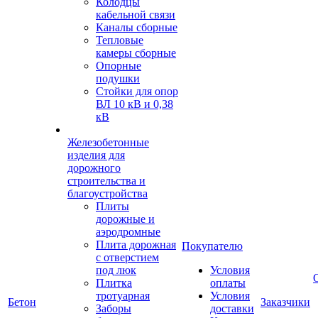
Колодцы
кабельной связи
Каналы сборные
Тепловые
камеры сборные
Опорные
подушки
Стойки для опор
ВЛ 10 кВ и 0,38
кВ
Железобетонные
изделия для
дорожного
строительства и
благоустройства
Плиты
дорожные и
аэродромные
Плита дорожная
Покупателю
с отверстием
под люк
Условия
Плитка
оплаты
тротуарная
Условия
Бетон
Заказчики
Заборы
доставки