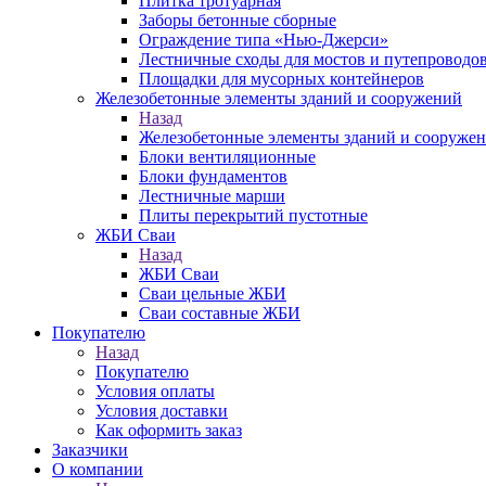
Плитка тротуарная
Заборы бетонные сборные
Ограждение типа «Нью-Джерси»
Лестничные сходы для мостов и путепроводо
Площадки для мусорных контейнеров
Железобетонные элементы зданий и сооружений
Назад
Железобетонные элементы зданий и сооруже
Блоки вентиляционные
Блоки фундаментов
Лестничные марши
Плиты перекрытий пустотные
ЖБИ Сваи
Назад
ЖБИ Сваи
Сваи цельные ЖБИ
Сваи составные ЖБИ
Покупателю
Назад
Покупателю
Условия оплаты
Условия доставки
Как оформить заказ
Заказчики
О компании