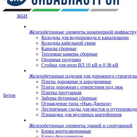
ЖБИ
Железобетонные элементы инженерной инфрастр
Колодцы для водопровода и канализации
Колодцы кабельной связи
Каналы сборные
Тепловые камеры сборные
Опорные подушки
Стойки для опор ВЛ 10 кВ и 0,38 кВ
Железобетонные изделия для дорожного строительс
Плиты дорожные и аэродромные
Плита дорожная с отверстием под люк
Плитка тротуарная
Бетон
Заборы бетонные сборные
Ограждение типа «Нью-Джерси»
Лестничные сходы для мостов и путепровод
Площадки для мусорных контейнеров
Железобетонные элементы зданий и сооружений
Блоки вентиляционные
Блоки фундаментов