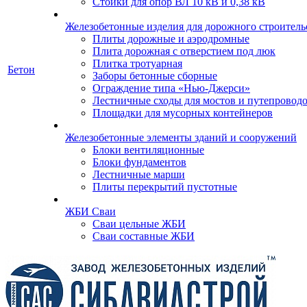
Стойки для опор ВЛ 10 кВ и 0,38 кВ
Железобетонные изделия для дорожного строительс
Плиты дорожные и аэродромные
Плита дорожная с отверстием под люк
Плитка тротуарная
Бетон
Заборы бетонные сборные
Ограждение типа «Нью-Джерси»
Лестничные сходы для мостов и путепровод
Площадки для мусорных контейнеров
Железобетонные элементы зданий и сооружений
Блоки вентиляционные
Блоки фундаментов
Лестничные марши
Плиты перекрытий пустотные
ЖБИ Сваи
Сваи цельные ЖБИ
Сваи составные ЖБИ