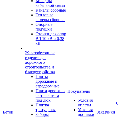
Колодцы
кабельной связи
Каналы сборные
Тепловые
камеры сборные
Опорные
подушки
Стойки для опор
ВЛ 10 кВ и 0,38
кВ
Железобетонные
изделия для
дорожного
строительства и
благоустройства
Плиты
дорожные и
аэродромные
Плита дорожная
Покупателю
с отверстием
под люк
Условия
Плитка
оплаты
тротуарная
Условия
Бетон
Заказчики
Заборы
доставки