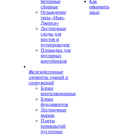
бетонные
Как
сборные
оформить
Ограждение
заказ
типа «Нью-
Джерси»
Лестничные
сходы для
мостов и
путепроводов
Площадки для
мусорных
контейнеров
Железобетонные
элементы зданий и
сооружений
Блоки
вентиляционные
Блоки
фундаментов
Лестничные
марши
Плиты
перекрытий
пустотные