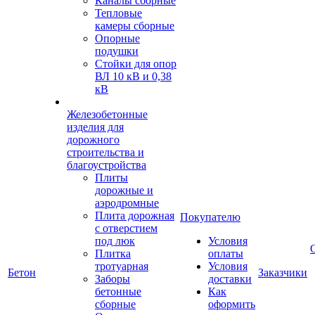
Каналы сборные
Тепловые
камеры сборные
Опорные
подушки
Стойки для опор
ВЛ 10 кВ и 0,38
кВ
Железобетонные
изделия для
дорожного
строительства и
благоустройства
Плиты
дорожные и
аэродромные
Плита дорожная
Покупателю
с отверстием
под люк
Условия
Плитка
оплаты
тротуарная
Условия
Бетон
Заказчики
Заборы
доставки
бетонные
Как
сборные
оформить