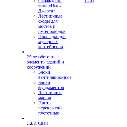
Ограждение
заказ
типа «Нью-
Джерси»
Лестничные
сходы для
мостов и
путепроводов
Площадки для
мусорных
контейнеров
Железобетонные
элементы зданий и
сооружений
Блоки
вентиляционные
Блоки
фундаментов
Лестничные
марши
Плиты
перекрытий
пустотные
ЖБИ Сваи