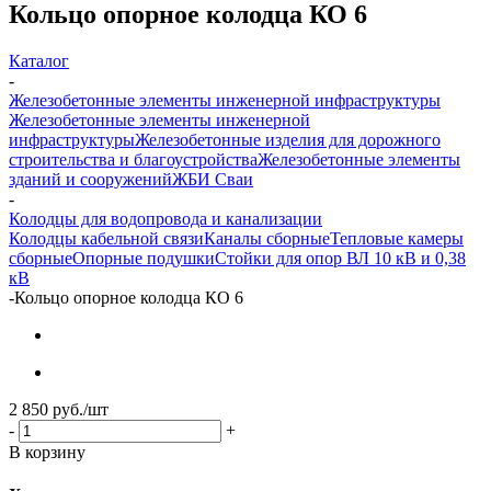
Кольцо опорное колодца КО 6
Каталог
-
Железобетонные элементы инженерной инфраструктуры
Железобетонные элементы инженерной
инфраструктуры
Железобетонные изделия для дорожного
строительства и благоустройства
Железобетонные элементы
зданий и сооружений
ЖБИ Сваи
-
Колодцы для водопровода и канализации
Колодцы кабельной связи
Каналы сборные
Тепловые камеры
сборные
Опорные подушки
Стойки для опор ВЛ 10 кВ и 0,38
кВ
-
Кольцо опорное колодца КО 6
2 850
руб.
/шт
-
+
В корзину