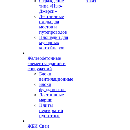
Ограждение
заказ
типа «Нью-
Джерси»
Лестничные
сходы для
мостов и
путепроводов
Площадки для
мусорных
контейнеров
Железобетонные
элементы зданий и
сооружений
Блоки
вентиляционные
Блоки
фундаментов
Лестничные
марши
Плиты
перекрытий
пустотные
ЖБИ Сваи