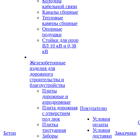
Колодцы
кабельной связи
Каналы сборные
Тепловые
камеры сборные
Опорные
подушки
Стойки для опор
ВЛ 10 кВ и 0,38
кВ
Железобетонные
изделия для
дорожного
строительства и
благоустройства
Плиты
дорожные и
аэродромные
Плита дорожная
Покупателю
с отверстием
под люк
Условия
Плитка
оплаты
тротуарная
Условия
Бетон
Заказчики
Заборы
доставки