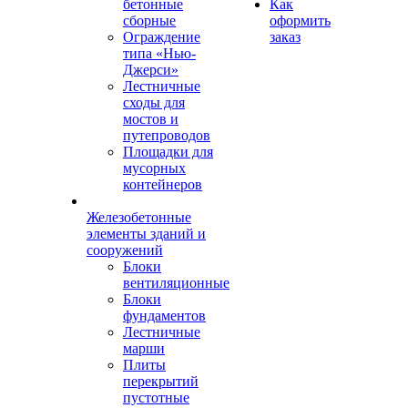
бетонные
Как
сборные
оформить
Ограждение
заказ
типа «Нью-
Джерси»
Лестничные
сходы для
мостов и
путепроводов
Площадки для
мусорных
контейнеров
Железобетонные
элементы зданий и
сооружений
Блоки
вентиляционные
Блоки
фундаментов
Лестничные
марши
Плиты
перекрытий
пустотные