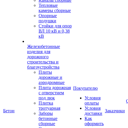
Каналы сборные
Тепловые
камеры сборные
Опорные
подушки
Стойки для опор
ВЛ 10 кВ и 0,38
кВ
Железобетонные
изделия для
дорожного
строительства и
благоустройства
Плиты
дорожные и
аэродромные
Плита дорожная
Покупателю
с отверстием
под люк
Условия
Плитка
оплаты
тротуарная
Условия
Бетон
Заказчики
Заборы
доставки
бетонные
Как
сборные
оформить